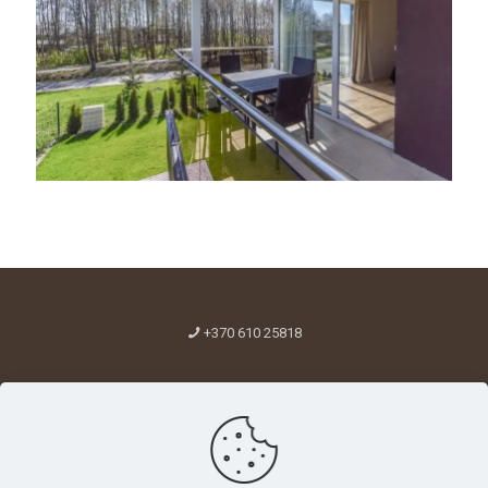
+370 610 25818
hello@atsipuskit.lt