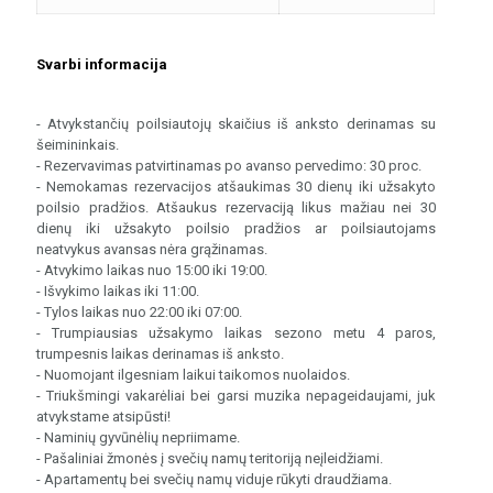
Svarbi informacija
- Atvykstančių poilsiautojų skaičius iš anksto derinamas su
šeimininkais.
- Rezervavimas patvirtinamas po avanso pervedimo: 30 proc.
- Nemokamas rezervacijos atšaukimas 30 dienų iki užsakyto
poilsio pradžios. Atšaukus rezervaciją likus mažiau nei 30
dienų iki užsakyto poilsio pradžios ar poilsiautojams
neatvykus avansas nėra grąžinamas.
- Atvykimo laikas nuo 15:00 iki 19:00.
- Išvykimo laikas iki 11:00.
- Tylos laikas nuo 22:00 iki 07:00.
- Trumpiausias užsakymo laikas sezono metu 4 paros,
trumpesnis laikas derinamas iš anksto.
- Nuomojant ilgesniam laikui taikomos nuolaidos.
- Triukšmingi vakarėliai bei garsi muzika nepageidaujami, juk
atvykstame atsipūsti!
- Naminių gyvūnėlių nepriimame.
- Pašaliniai žmonės į svečių namų teritoriją neįleidžiami.
- Apartamentų bei svečių namų viduje rūkyti draudžiama.