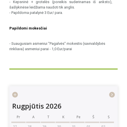
- Kepsninė + grotelės (poreikis suderinamas iš anksto),
šašlykinėse leidžiama naudoti tik anglis.
- Papildoma patalynė 3 Eur/ para.
Papildomi mokesčiai
- Suaugusiam asmeniui "Pagalvės" mokestis (savivaldybės
rinkliava) asmeniui parai - 1,0 Eur/parai
Rugpjūtis 2026
Pr
A
T
K
Pe
Š
S
27
28
29
30
31
01
02