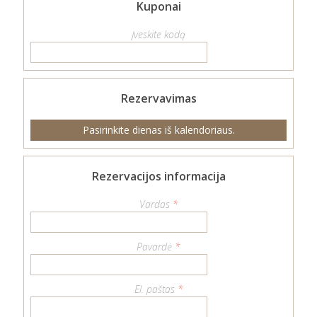
Kuponai
Įveskite kodą
Rezervavimas
Pasirinkite dienas iš kalendoriaus.
Rezervacijos informacija
Vardas
*
Pavardė
*
El. paštas
*