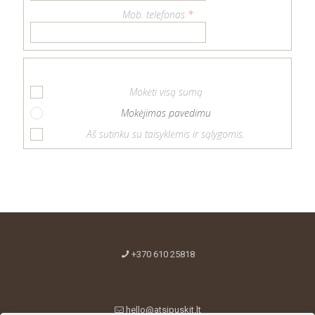
Mob. telefonas
*
Mokėti visą sumą
Mokėjimas pavedimu
Aš sutinku su taisyklėmis ir sąlygomis.
+370 610 25818
hello@atsipuskit.lt