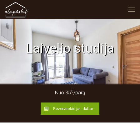
Laivelio studija
€
Nuo 35
/parą
Rezervuokis jau dabar