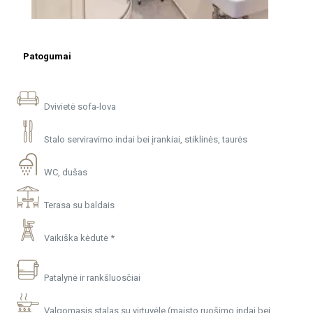
Patogumai
Dvivietė sofa-lova
Stalo serviravimo indai bei įrankiai, stiklinės, taurės
WC, dušas
Terasa su baldais
Vaikiška kėdutė *
Patalynė ir rankšluosčiai
Valgomasis stalas su virtuvėle (maisto ruošimo indai bei