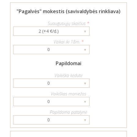
"Pagalvės" mokestis (savivaldybės rinkliava)
Suaugusiųjų skaičius
*
2 (+4 €/d.)
▾
Vaikai iki 18m.
*
0
▾
Papildomai
Vaikiška kėdutė
0
▾
Vaikiškas maniežas
0
▾
Papildoma patalynė
0
▾