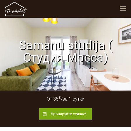
Samanu studija (
Студия Мосса)
€
Oт 35
/за 1 сутки
Бронируйте сейчас!