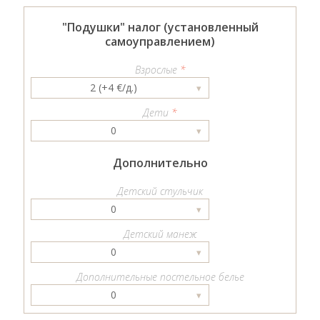
"Подушки" налог (установленный
самоуправлением)
Взрослые
*
2 (+4 €/д.)
▾
Дети
*
0
▾
Дополнительно
Детский стульчик
0
▾
Детский манеж
0
▾
Дополнительные постельное белье
0
▾