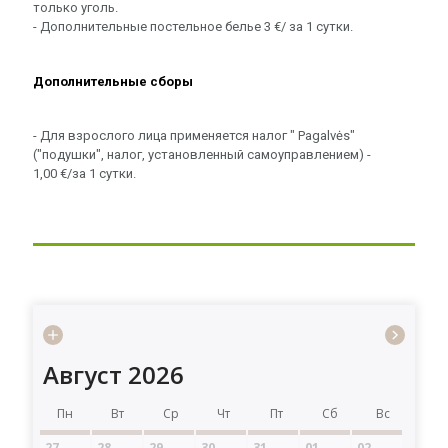
только уголь.
- Дополнительные постельное белье 3 €/ за 1 сутки.
Дополнительные сборы
- Для взрослого лица применяется налог " Pagalvės"
("подушки", налог, установленный самоуправлением) -
1,00 €/за 1 сутки.
Август 2026
Пн
Вт
Ср
Чт
Пт
Сб
Вс
27
28
29
30
31
01
02